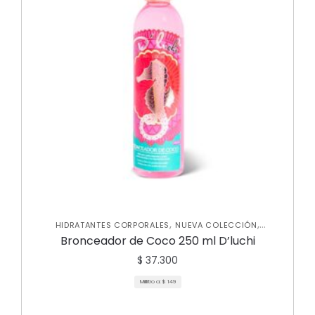
,
,
HIDRATANTES CORPORALES
NUEVA COLECCIÓN
,
PROTECTOR SOLAR
SKIN CARE CORPORAL
Bronceador de Coco 250 ml D’luchi
$
37.300
Mililitro a:
$
149