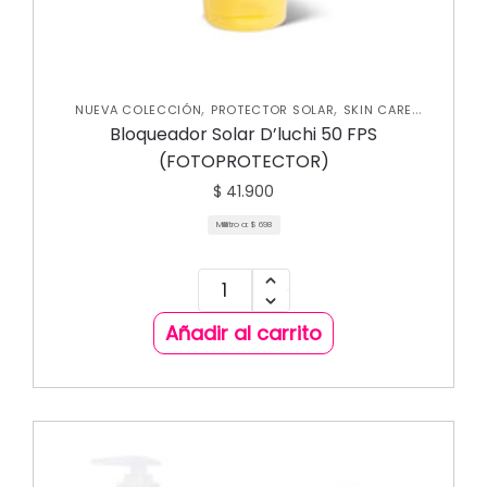
,
,
NUEVA COLECCIÓN
PROTECTOR SOLAR
SKIN CARE
,
CORPORAL
SKIN CARE FACIAL
Bloqueador Solar D’luchi 50 FPS
(FOTOPROTECTOR)
$
41.900
Mililitro a:
$
698
Añadir al carrito