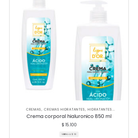
,
,
CREMAS
CREMAS HIDRATANTES
HIDRATANTES
,
,
CORPORALES
NUEVA COLECCIÓN
SKIN CARE CORPORAL
Crema corporal hialuronico 850 ml
$
15.100
Mililitro a:
$
18