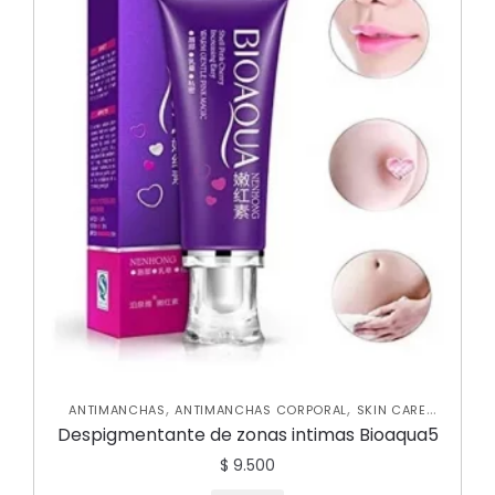
,
,
ANTIMANCHAS
ANTIMANCHAS CORPORAL
SKIN CARE
,
CORPORAL
SKIN CARE FACIAL
Despigmentante de zonas intimas Bioaqua5
$
9.500