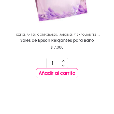
,
,
EXFOLIANTES CORPORALES
JABONES Y EXFOLIANTES
,
NUEVA COLECCIÓN
SKIN CARE CORPORAL
Sales de Epson Relajantes para Baño
$
7.000
Añadir al carrito