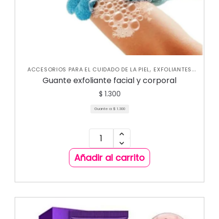
,
ACCESORIOS PARA EL CUIDADO DE LA PIEL
EXFOLIANTES
,
,
CORPORALES
JABONES Y EXFOLIANTES
SKIN CARE
Guante exfoliante facial y corporal
,
CORPORAL
SKIN CARE FACIAL
$
1.300
Guante a:
$
1.300
Añadir al carrito