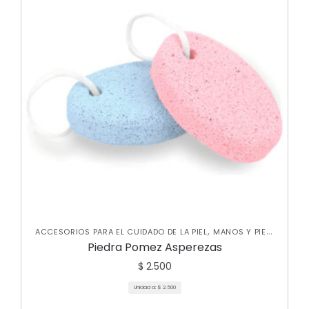
,
,
ACCESORIOS PARA EL CUIDADO DE LA PIEL
MANOS Y PIES
,
NUEVA COLECCIÓN
SKIN CARE CORPORAL
Piedra Pomez Asperezas
$
2.500
Unidad a:
$
2.500