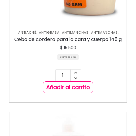
,
,
,
ANTIACNÉ
ANTIGRASA
ANTIMANCHAS
ANTIMANCHAS
,
,
CORPORAL
HIDRATANTES
SKIN CARE FACIAL
Cebo de cordero para la cara y cuerpo 145 g
$
15.500
Gramo a:
$
107
Añadir al carrito