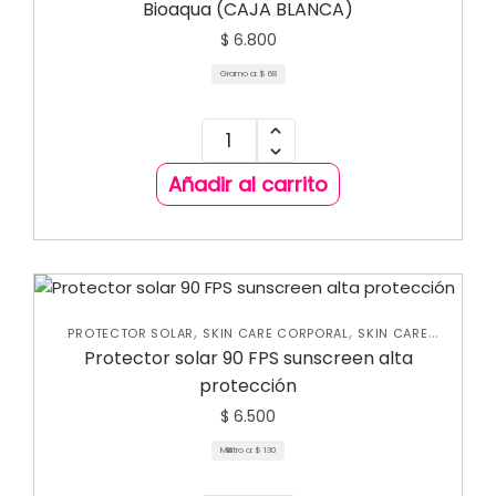
Bioaqua (CAJA BLANCA)
$
6.800
Gramo a:
$
68
Añadir al carrito
,
,
PROTECTOR SOLAR
SKIN CARE CORPORAL
SKIN CARE
FACIAL
Protector solar 90 FPS sunscreen alta
protección
$
6.500
Mililitro a:
$
130